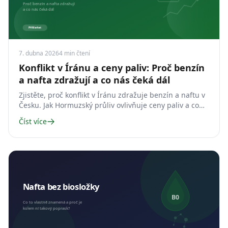
7. dubna 2026
4
min čtení
Konflikt v Íránu a ceny paliv: Proč benzín
a nafta zdražují a co nás čeká dál
Zjistěte, proč konflikt v Íránu zdražuje benzín a naftu v
Česku. Jak Hormuzský průliv ovlivňuje ceny paliv a co
čekat v roce 2026.
Číst více