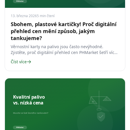
13. března 2026
5
min čtení
Sbohem, plastové kartičky! Proč digitální
přehled cen mění způsob, jakým
tankujeme?
Věrnostní karty na palivo jsou často nevýhodné.
Zjistěte, proč digitální přehled cen PHMarket šetří víc
než plastové kartičky.
Číst více