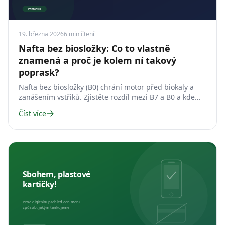
19. března 2026
6
min čtení
Nafta bez biosložky: Co to vlastně
znamená a proč je kolem ní takový
poprask?
Nafta bez biosložky (B0) chrání motor před biokaly a
zanášením vstřiků. Zjistěte rozdíl mezi B7 a B0 a kde
čistou naftu najdete s PHMarket.
Číst více