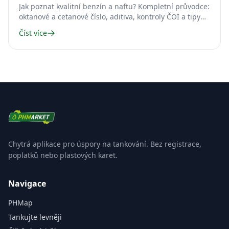
Jak poznat kvalitní benzín a naftu? Kompletní průvodce:
oktanové a cetanové číslo, aditiva, kontroly ČOI a tipy
pro řidiče.
Číst více
Chytrá aplikace pro úspory na tankování. Bez registrace,
poplatků nebo plastových karet.
Navigace
PHMap
Tankujte levněji