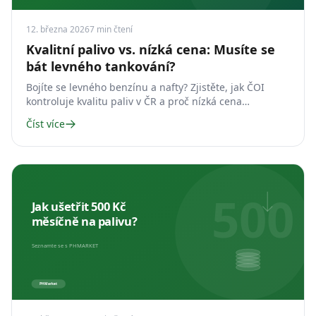
12. března 2026
7
min čtení
Kvalitní palivo vs. nízká cena: Musíte se
bát levného tankování?
Bojíte se levného benzínu a nafty? Zjistěte, jak ČOI
kontroluje kvalitu paliv v ČR a proč nízká cena
neznamená špatné palivo.
Číst více