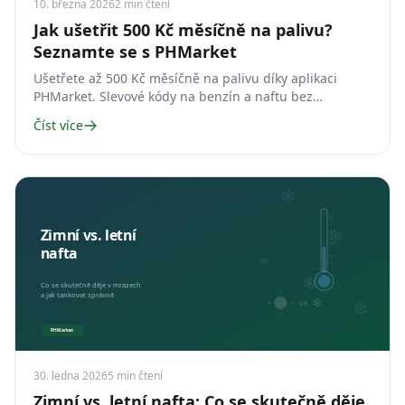
10. března 2026
2
min čtení
Jak ušetřit 500 Kč měsíčně na palivu?
Seznamte se s PHMarket
Ušetřete až 500 Kč měsíčně na palivu díky aplikaci
PHMarket. Slevové kódy na benzín a naftu bez
registrace a plastových karet.
Číst více
30. ledna 2026
5
min čtení
Zimní vs. letní nafta: Co se skutečně děje