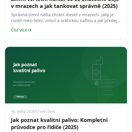
v mrazech a jak tankovat správně (2025)
Správná zimní nafta chrání diesel v mrazech. Jaký je
rozdíl mezi letní, zimní a arktickou naftou a jak předejít
problémům motoru?
Číst více
16. ledna 2026
12
min čtení
Jak poznat kvalitní palivo: Kompletní
průvodce pro řidiče (2025)