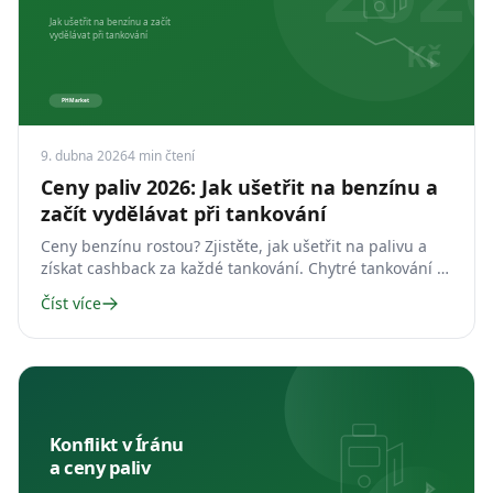
9. dubna 2026
4
min čtení
Ceny paliv 2026: Jak ušetřit na benzínu a
začít vydělávat při tankování
Ceny benzínu rostou? Zjistěte, jak ušetřit na palivu a
získat cashback za každé tankování. Chytré tankování v
roce 2026.
Číst více