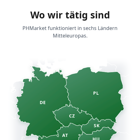
Wo wir tätig sind
PHMarket funktioniert in sechs Ländern
Mitteleuropas.
PL
DE
CZ
SK
AT
HU