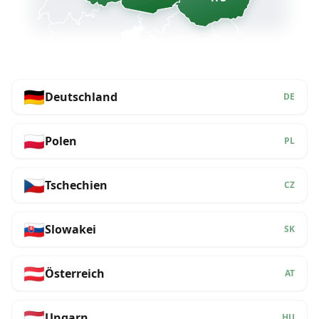
🇩🇪
Deutschland
DE
🇵🇱
Polen
PL
🇨🇿
Tschechien
CZ
🇸🇰
Slowakei
SK
🇦🇹
Österreich
AT
🇭🇺
Ungarn
HU